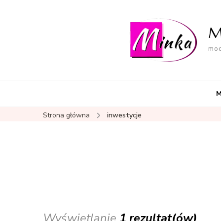
M
mod
M
Strona główna
inwestycje
Wyświetlanie
1 rezultat(ów)