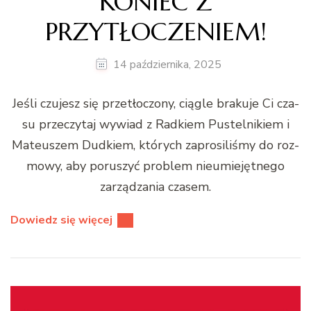
KONIEC Z
PRZYTŁOCZENIEM!
14 października, 2025
Jeśli czu­jesz się przetłoc­zony, cią­gle braku­je Ci cza­
su przeczy­taj wywiad z Rad­kiem Pustel­nikiem i
Mateuszem Dud­kiem, których zaprosil­iśmy do roz­
mowy, aby poruszyć prob­lem nieu­miejęt­nego
zarządza­nia cza­sem.
Dowiedz się więcej