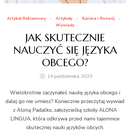
Artykuł Reklamowy
Artykuły
Kariera i Rozwój
Wywiady
JAK SKUTECZNIE
NAUCZYĆ SIĘ JĘZYKA
OBCEGO?
14 października, 2025
Wielokrot­nie zaczy­nałeś naukę języ­ka obcego i
dalej go nie umiesz? Koniecznie przeczy­taj wywiad
z Aloną Padalko, założy­cielką szkoły ALONA
LINGUA, która odkry­wa przed nami tajem­nice
skutecznej nau­ki języków obcych.