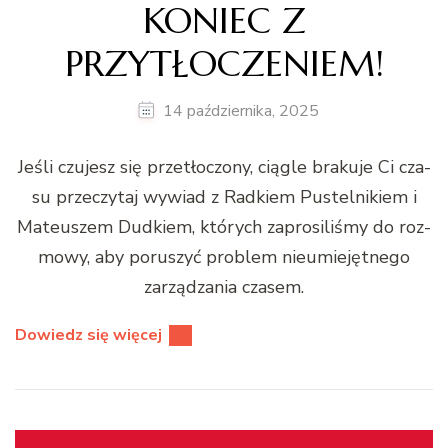
KONIEC Z
PRZYTŁOCZENIEM!
14 października, 2025
Jeśli czu­jesz się przetłoc­zony, cią­gle braku­je Ci cza­
su przeczy­taj wywiad z Rad­kiem Pustel­nikiem i
Mateuszem Dud­kiem, których zaprosil­iśmy do roz­
mowy, aby poruszyć prob­lem nieu­miejęt­nego
zarządza­nia cza­sem.
Dowiedz się więcej