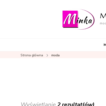
M
mod
M
Strona główna
moda
Wyświetlanie
2 rezultat(ów)