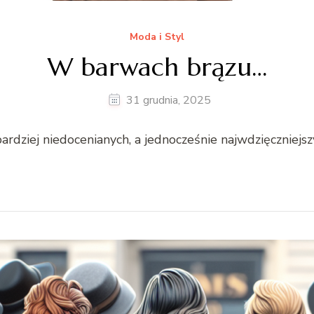
Moda i Styl
W barwach brązu…
31 grudnia, 2025
rdziej niedoce­ni­anych, a jed­nocześnie najwdz­ięczniejszy