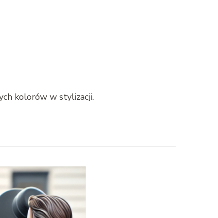
ch kolorów w styl­iza­cji.