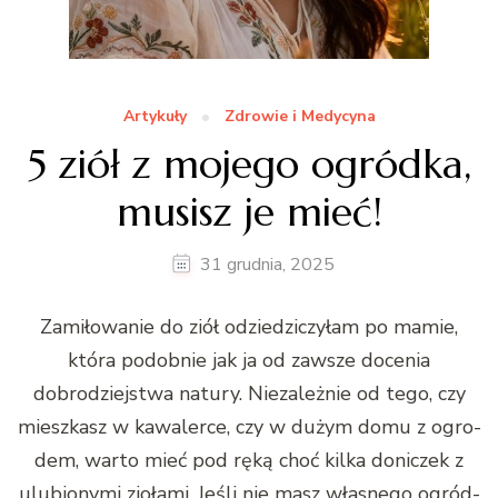
Artykuły
Zdrowie i Medycyna
5 ziół z mojego ogródka,
musisz je mieć!
31 grudnia, 2025
Zamiłowanie do ziół odziedz­iczyłam po mamie,
która podob­nie jak ja od zawsze doce­nia
dobrodziejst­wa natu­ry. Nieza­leżnie od tego, czy
mieszkasz w kawalerce, czy w dużym domu z ogro­
dem, warto mieć pod ręką choć kil­ka don­iczek z
ulu­biony­mi zioła­mi. Jeśli nie masz włas­nego ogród­