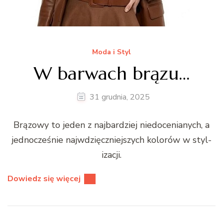
Moda i Styl
W barwach brązu…
31 grudnia, 2025
Brą­zowy to jeden z najbardziej niedoce­ni­anych, a
jed­nocześnie najwdz­ięczniejszych kolorów w styl­
iza­cji.
Dowiedz się więcej