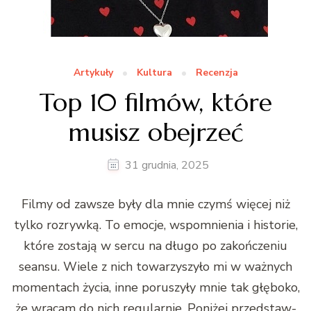
Artykuły
Kultura
Recenzja
Top 10 filmów, które
musisz obejrzeć
31 grudnia, 2025
Filmy od zawsze były dla mnie czymś więcej niż
tylko rozry­wką. To emoc­je, wspom­nienia i his­to­rie,
które zosta­ją w ser­cu na dłu­go po zakończe­niu
sean­su. Wiele z nich towarzyszyło mi w ważnych
momen­tach życia, inne poruszyły mnie tak głęboko,
że wracam do nich reg­u­larnie. Poniżej przed­staw­