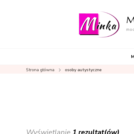
M
mod
M
Strona główna
osoby autystyczne
Wyświetlanie
1 rezultat(ów)