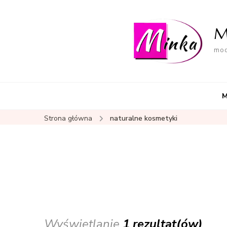
M
mod
M
Strona główna
naturalne kosmetyki
Wyświetlanie
1 rezultat(ów)